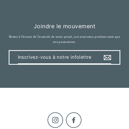
Joindre le mouvement
Restez à l'écoute de l'avancée de notre projet, nos nouveaux produits ainsi que
nos promotions.
Inscrivez-
vous
à
notre
infolettre
Instagram
Facebook