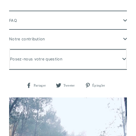
FAQ
Notre contribution
Posez-nous votre question
Partager
Tweeter
Épingler
Partager
Tweeter
Épingler
sur
sur
sur
Facebook
Twitter
Pinterest